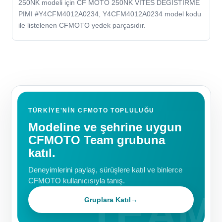
250NK modeli için CF MOTO 250NK VITES DEGISTIRME
PIMI #Y4CFM4012A0234, Y4CFM4012A0234 model kodu
ile listelenen CFMOTO yedek parçasıdır.
TÜRKIYE'NIN CFMOTO TOPLULUĞU
Modeline ve şehrine uygun
CFMOTO Team grubuna
katıl.
Deneyimlerini paylaş, sürüşlere katıl ve binlerce
CFMOTO kullanıcısıyla tanış.
Gruplara Katıl
→