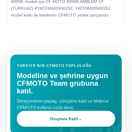
400NK modeli için CF MOTO 400NK AMBLEM CF
(TURKUAZ) #Y4CFM4009A0252, Y4CFM4009A0252
model kodu ile listelenen CFMOTO yedek parçasıdır.
TÜRKIYE'NIN CFMOTO TOPLULUĞU
Modeline ve şehrine uygun
CFMOTO Team grubuna
katıl.
Deneyimlerini paylaş, sürüşlere katıl ve binlerce
CFMOTO kullanıcısıyla tanış.
Gruplara Katıl
→