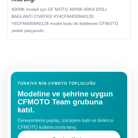
400NK modeli için CF MOTO 400NK ARKA DISLI
BAGLANTI CIVATASI #Y4CFM4009A0128,
Y4CFM4009A0128 model kodu ile listelenen CFMOTO
yedek parçasıdır.
TÜRKIYE'NIN CFMOTO TOPLULUĞU
Modeline ve şehrine uygun
CFMOTO Team grubuna
katıl.
Deneyimlerini paylaş, sürüşlere katıl ve binlerce
CFMOTO kullanıcısıyla tanış.