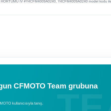
N HORTUMU IV #Y4CFM4009A0240, Y4CFM4009A0240 model kodu il
uygun CFMOTO Team grubuna
FMOTO kullanıcısıyla tanış.