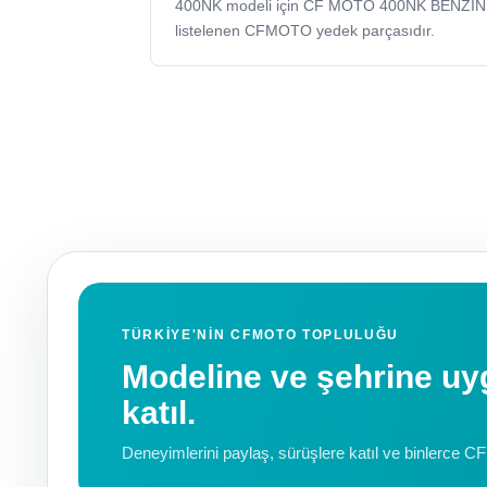
400NK modeli için CF MOTO 400NK BENZI
listelenen CFMOTO yedek parçasıdır.
TÜRKIYE'NIN CFMOTO TOPLULUĞU
Modeline ve şehrine 
katıl.
Deneyimlerini paylaş, sürüşlere katıl ve binlerce C