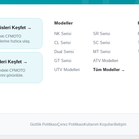
Modeller
isleri Keşfet →
NK Serisi
SR Serisi
deki CFMOTO
lerine hızlıca ulaş.
CL Serisi
SC Serisi
Dual Serisi
MT Serisi
GT Serisi
ATV Modelleri
leri Keşfet →
UTV Modelleri
Tüm Modeller →
indeki CFMOTO
rini görüntüle.
Gizlilik Politikası
Çerez Politikası
Kullanım Koşulları
İletişim