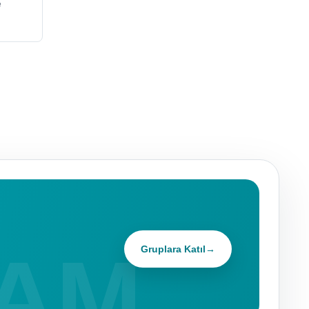
e
Gruplara Katıl
→