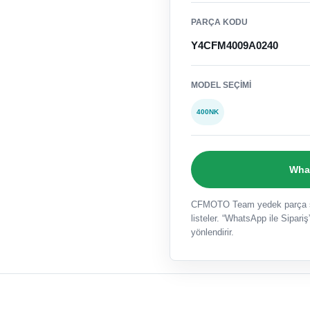
PARÇA KODU
Y4CFM4009A0240
MODEL SEÇIMI
400NK
What
CFMOTO Team yedek parça sat
listeler. “WhatsApp ile Sipariş”
yönlendirir.