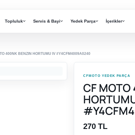
Topluluk
Servis & Bayi
Yedek Parça
İçerikler
TO 400NK BENZIN HORTUMU IV #Y4CFM4009A0240
CFMOTO YEDEK PARÇA
CF MOTO 
HORTUMU
#Y4CFM4
270 TL