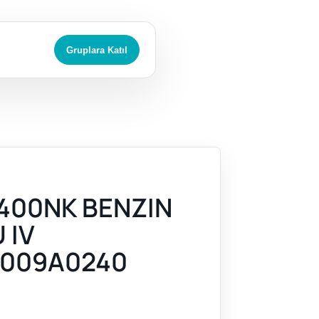
Gruplara Katıl
400NK BENZIN
 IV
009A0240