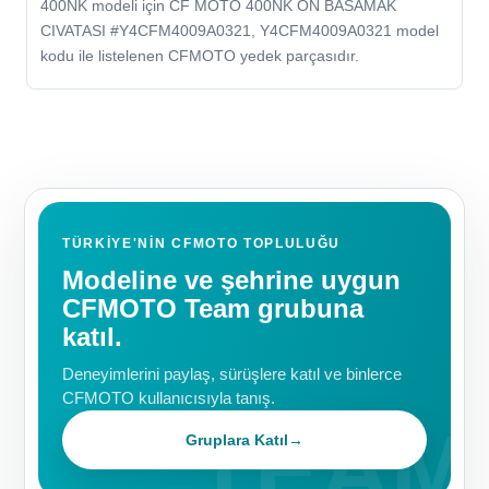
400NK modeli için CF MOTO 400NK ON BASAMAK
CIVATASI #Y4CFM4009A0321, Y4CFM4009A0321 model
kodu ile listelenen CFMOTO yedek parçasıdır.
TÜRKIYE'NIN CFMOTO TOPLULUĞU
Modeline ve şehrine uygun
CFMOTO Team grubuna
katıl.
Deneyimlerini paylaş, sürüşlere katıl ve binlerce
CFMOTO kullanıcısıyla tanış.
Gruplara Katıl
→