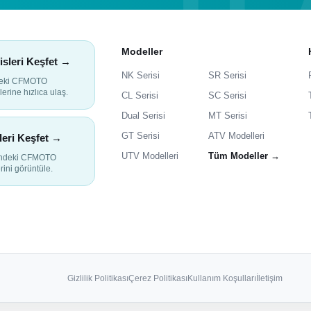
Modeller
isleri Keşfet →
NK Serisi
SR Serisi
deki CFMOTO
lerine hızlıca ulaş.
CL Serisi
SC Serisi
Dual Serisi
MT Serisi
GT Serisi
ATV Modelleri
leri Keşfet →
UTV Modelleri
Tüm Modeller →
indeki CFMOTO
rini görüntüle.
Gizlilik Politikası
Çerez Politikası
Kullanım Koşulları
İletişim