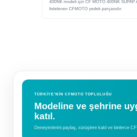
400NK modeli için CF MOTO 400NK SUPAP 
listelenen CFMOTO yedek parçasıdır.
TÜRKIYE'NIN CFMOTO TOPLULUĞU
Modeline ve şehrine 
katıl.
Deneyimlerini paylaş, sürüşlere katıl ve binlerce C