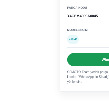
PARÇA KODU
Y4CFM4009A0045
MODEL SEÇIMI
400NK
What
CFMOTO Team yedek parça sat
listeler. “WhatsApp ile Sipariş”
yönlendirir.