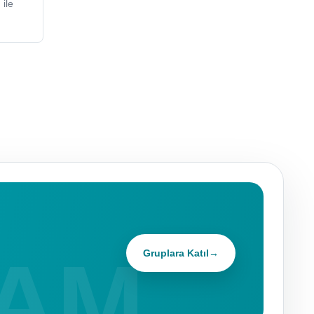
ile
Gruplara Katıl
→