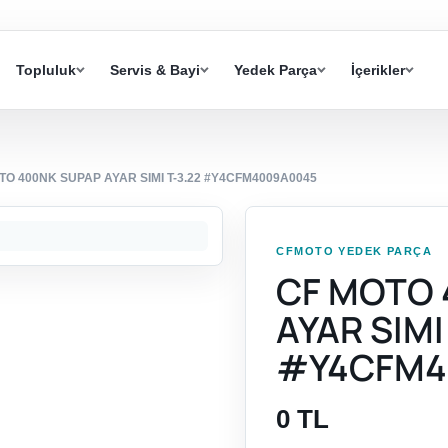
Topluluk
Servis & Bayi
Yedek Parça
İçerikler
TO 400NK SUPAP AYAR SIMI T-3.22 #Y4CFM4009A0045
CFMOTO YEDEK PARÇA
CF MOTO 
AYAR SIMI
#Y4CFM4
0 TL