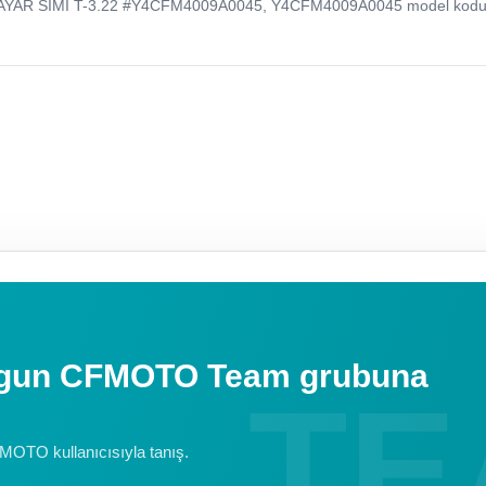
AYAR SIMI T-3.22 #Y4CFM4009A0045, Y4CFM4009A0045 model kodu 
uygun CFMOTO Team grubuna
FMOTO kullanıcısıyla tanış.