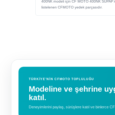
400NK modeli için CF MOTO 400NK SUPAP 
listelenen CFMOTO yedek parçasıdır.
TÜRKIYE'NIN CFMOTO TOPLULUĞU
Modeline ve şehrine 
katıl.
Deneyimlerini paylaş, sürüşlere katıl ve binlerce C