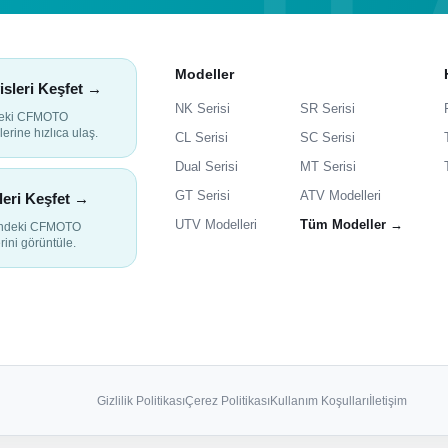
Modeller
isleri Keşfet →
NK Serisi
SR Serisi
deki CFMOTO
lerine hızlıca ulaş.
CL Serisi
SC Serisi
Dual Serisi
MT Serisi
GT Serisi
ATV Modelleri
leri Keşfet →
UTV Modelleri
Tüm Modeller →
indeki CFMOTO
rini görüntüle.
Gizlilik Politikası
Çerez Politikası
Kullanım Koşulları
İletişim