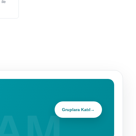
ile
Gruplara Katıl
→