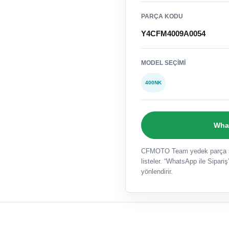
PARÇA KODU
Y4CFM4009A0054
MODEL SEÇIMI
400NK
What
CFMOTO Team yedek parça sat
listeler. “WhatsApp ile Sipariş”
yönlendirir.