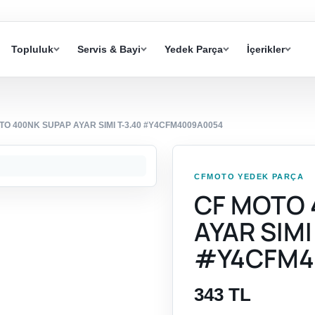
Topluluk
Servis & Bayi
Yedek Parça
İçerikler
TO 400NK SUPAP AYAR SIMI T-3.40 #Y4CFM4009A0054
CFMOTO YEDEK PARÇA
CF MOTO 
AYAR SIMI
#Y4CFM4
343 TL