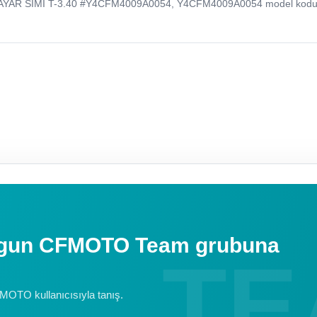
AYAR SIMI T-3.40 #Y4CFM4009A0054, Y4CFM4009A0054 model kodu 
uygun CFMOTO Team grubuna
FMOTO kullanıcısıyla tanış.