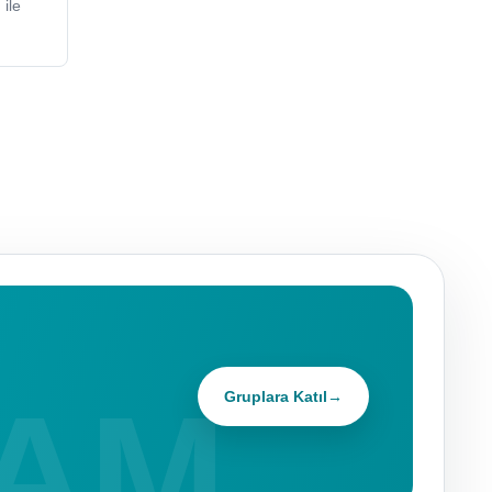
ile
Gruplara Katıl
→