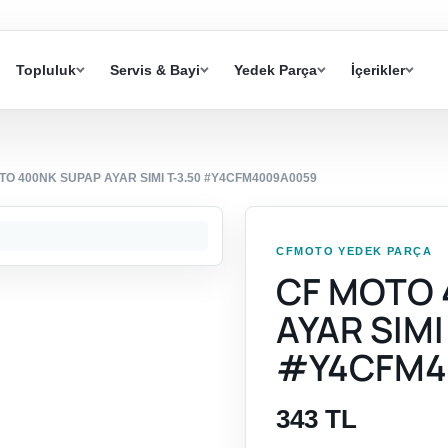
Topluluk
Servis & Bayi
Yedek Parça
İçerikler
TO 400NK SUPAP AYAR SIMI T-3.50 #Y4CFM4009A0059
CFMOTO YEDEK PARÇA
CF MOTO 
AYAR SIMI
#Y4CFM4
343 TL