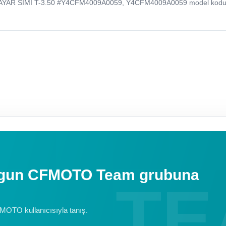
AYAR SIMI T-3.50 #Y4CFM4009A0059, Y4CFM4009A0059 model kodu 
uygun CFMOTO Team grubuna
FMOTO kullanıcısıyla tanış.