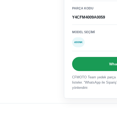
PARÇA KODU
Y4CFM4009A0059
MODEL SEÇIMI
400NK
What
CFMOTO Team yedek parça sat
listeler. “WhatsApp ile Sipariş”
yönlendirir.