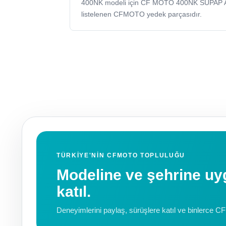
400NK modeli için CF MOTO 400NK SUPAP 
listelenen CFMOTO yedek parçasıdır.
TÜRKIYE'NIN CFMOTO TOPLULUĞU
Modeline ve şehrine 
katıl.
Deneyimlerini paylaş, sürüşlere katıl ve binlerce C