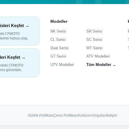
Modeller
isleri Keşfet →
NK Serisi
SR Serisi
deki CFMOTO
lerine hızlıca ulaş.
CL Serisi
SC Serisi
Dual Serisi
MT Serisi
GT Serisi
ATV Modelleri
leri Keşfet →
UTV Modelleri
Tüm Modeller →
indeki CFMOTO
rini görüntüle.
Gizlilik Politikası
Çerez Politikası
Kullanım Koşulları
İletişim