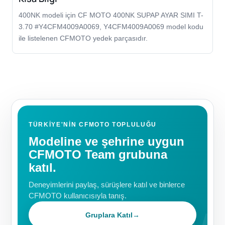
400NK modeli için CF MOTO 400NK SUPAP AYAR SIMI T-
3.70 #Y4CFM4009A0069, Y4CFM4009A0069 model kodu
ile listelenen CFMOTO yedek parçasıdır.
TÜRKIYE'NIN CFMOTO TOPLULUĞU
Modeline ve şehrine uygun
CFMOTO Team grubuna
katıl.
Deneyimlerini paylaş, sürüşlere katıl ve binlerce
CFMOTO kullanıcısıyla tanış.
Gruplara Katıl
→