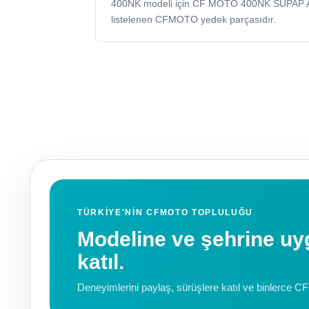
400NK modeli için CF MOTO 400NK SUPAP 
listelenen CFMOTO yedek parçasıdır.
TÜRKIYE'NIN CFMOTO TOPLULUĞU
Modeline ve şehrine 
katıl.
Deneyimlerini paylaş, sürüşlere katıl ve binlerce C