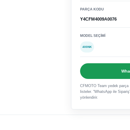
PARÇA KODU
Y4CFM4009A0076
MODEL SEÇIMI
400NK
What
CFMOTO Team yedek parça sat
listeler. “WhatsApp ile Sipariş”
yönlendirir.