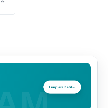
ile
Gruplara Katıl
→