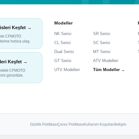
Modeller
isleri Keşfet →
NK Serisi
SR Serisi
deki CFMOTO
lerine hızlıca ulaş.
CL Serisi
SC Serisi
Dual Serisi
MT Serisi
GT Serisi
ATV Modelleri
leri Keşfet →
UTV Modelleri
Tüm Modeller →
indeki CFMOTO
rini görüntüle.
Gizlilik Politikası
Çerez Politikası
Kullanım Koşulları
İletişim