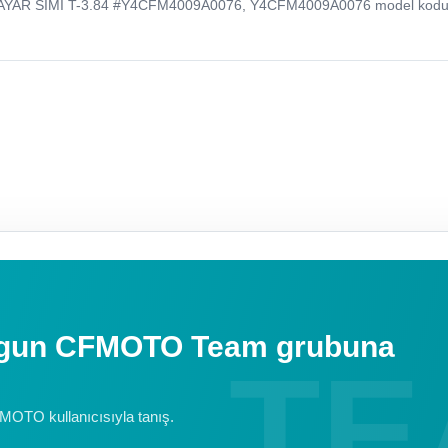
AYAR SIMI T-3.84 #Y4CFM4009A0076, Y4CFM4009A0076 model kodu 
uygun CFMOTO Team grubuna
FMOTO kullanıcısıyla tanış.