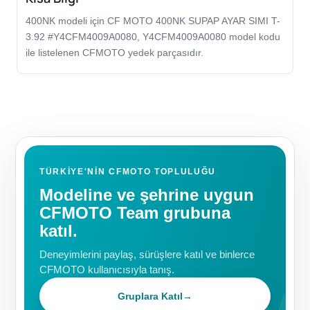
400NK modeli için CF MOTO 400NK SUPAP AYAR SIMI T-
3.92 #Y4CFM4009A0080, Y4CFM4009A0080 model kodu
ile listelenen CFMOTO yedek parçasıdır.
TÜRKIYE'NIN CFMOTO TOPLULUĞU
Modeline ve şehrine uygun
CFMOTO Team grubuna
katıl.
Deneyimlerini paylaş, sürüşlere katıl ve binlerce
CFMOTO kullanıcısıyla tanış.
Gruplara Katıl
→