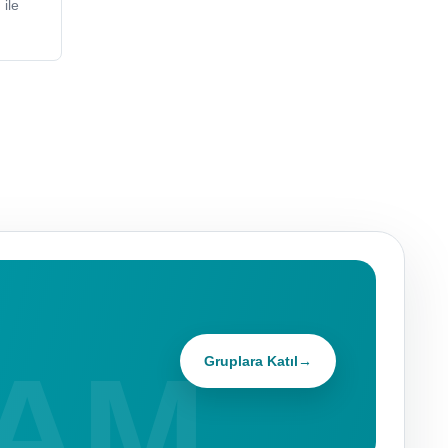
ile
Gruplara Katıl
→