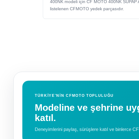
400NK modeli için CF MOTO 400NK SUPAP 
listelenen CFMOTO yedek parçasıdır.
TÜRKIYE'NIN CFMOTO TOPLULUĞU
Modeline ve şehrine 
katıl.
Deneyimlerini paylaş, sürüşlere katıl ve binlerce C