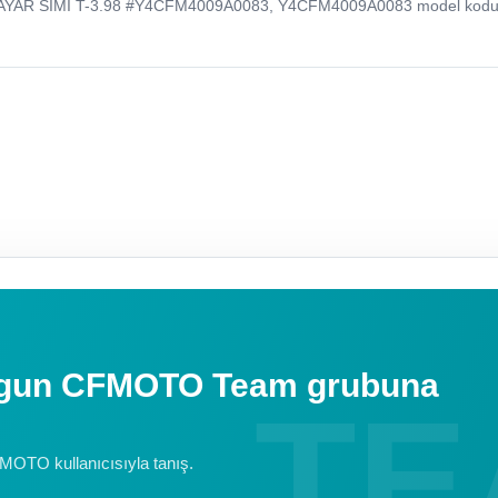
AYAR SIMI T-3.98 #Y4CFM4009A0083, Y4CFM4009A0083 model kodu 
uygun CFMOTO Team grubuna
FMOTO kullanıcısıyla tanış.