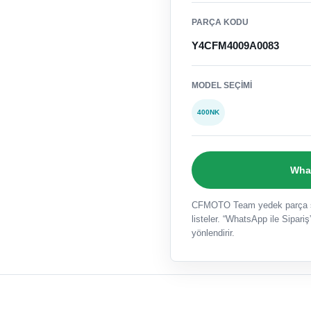
PARÇA KODU
Y4CFM4009A0083
MODEL SEÇIMI
400NK
What
CFMOTO Team yedek parça sat
listeler. “WhatsApp ile Sipariş”
yönlendirir.