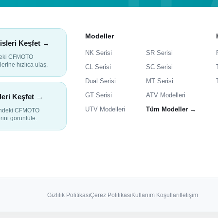
Modeller
isleri Keşfet →
NK Serisi
SR Serisi
deki CFMOTO
lerine hızlıca ulaş.
CL Serisi
SC Serisi
Dual Serisi
MT Serisi
GT Serisi
ATV Modelleri
leri Keşfet →
UTV Modelleri
Tüm Modeller →
indeki CFMOTO
rini görüntüle.
Gizlilik Politikası
Çerez Politikası
Kullanım Koşulları
İletişim