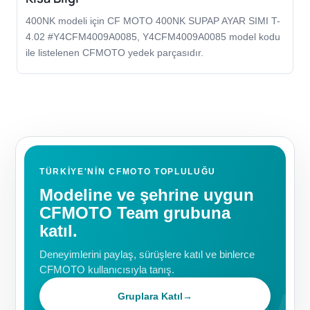
400NK modeli için CF MOTO 400NK SUPAP AYAR SIMI T-
4.02 #Y4CFM4009A0085, Y4CFM4009A0085 model kodu
ile listelenen CFMOTO yedek parçasıdır.
TÜRKIYE'NIN CFMOTO TOPLULUĞU
Modeline ve şehrine uygun
CFMOTO Team grubuna
katıl.
Deneyimlerini paylaş, sürüşlere katıl ve binlerce
CFMOTO kullanıcısıyla tanış.
Gruplara Katıl
→