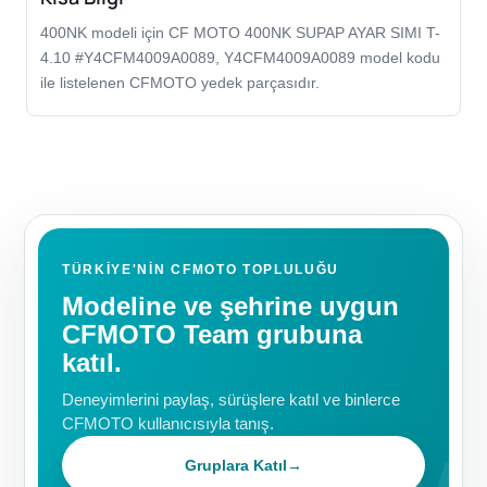
400NK modeli için CF MOTO 400NK SUPAP AYAR SIMI T-
4.10 #Y4CFM4009A0089, Y4CFM4009A0089 model kodu
ile listelenen CFMOTO yedek parçasıdır.
TÜRKIYE'NIN CFMOTO TOPLULUĞU
Modeline ve şehrine uygun
CFMOTO Team grubuna
katıl.
Deneyimlerini paylaş, sürüşlere katıl ve binlerce
CFMOTO kullanıcısıyla tanış.
Gruplara Katıl
→