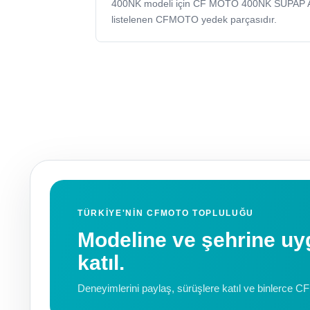
400NK modeli için CF MOTO 400NK SUPAP 
listelenen CFMOTO yedek parçasıdır.
TÜRKIYE'NIN CFMOTO TOPLULUĞU
Modeline ve şehrine 
katıl.
Deneyimlerini paylaş, sürüşlere katıl ve binlerce C