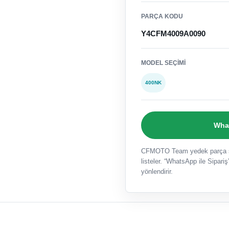
PARÇA KODU
Y4CFM4009A0090
MODEL SEÇIMI
400NK
What
CFMOTO Team yedek parça sat
listeler. “WhatsApp ile Sipariş”
yönlendirir.