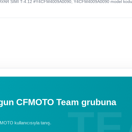
AYAR SIMI T-4.12 #Y4CFM4009A0090, Y4CFM4009A0090 model kodu 
uygun CFMOTO Team grubuna
FMOTO kullanıcısıyla tanış.