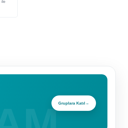
ile
Gruplara Katıl
→