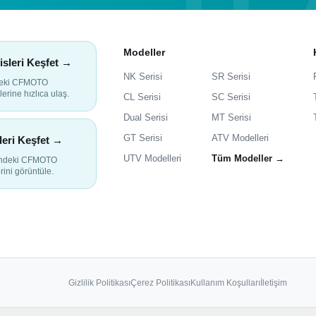
Modeller
isleri Keşfet →
NK Serisi
SR Serisi
deki CFMOTO
lerine hızlıca ulaş.
CL Serisi
SC Serisi
Dual Serisi
MT Serisi
GT Serisi
ATV Modelleri
leri Keşfet →
UTV Modelleri
Tüm Modeller →
indeki CFMOTO
rini görüntüle.
Gizlilik Politikası
Çerez Politikası
Kullanım Koşulları
İletişim