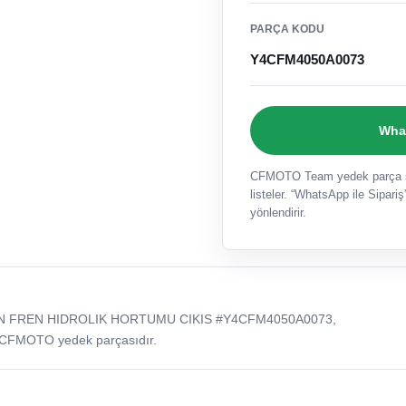
PARÇA KODU
Y4CFM4050A0073
What
CFMOTO Team yedek parça sat
listeler. “WhatsApp ile Sipariş”
yönlendirir.
ON FREN HIDROLIK HORTUMU CIKIS #Y4CFM4050A0073,
 CFMOTO yedek parçasıdır.