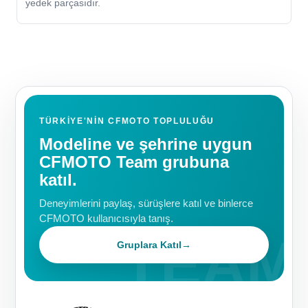
yedek parçasıdır.
TÜRKIYE'NIN CFMOTO TOPLULUĞU
Modeline ve şehrine uygun
CFMOTO Team grubuna
katıl.
Deneyimlerini paylaş, sürüşlere katıl ve binlerce
CFMOTO kullanıcısıyla tanış.
Gruplara Katıl
→