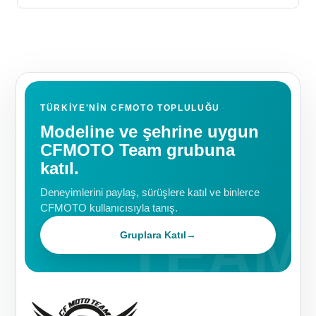
TÜRKIYE'NIN CFMOTO TOPLULUĞU
Modeline ve şehrine uygun
CFMOTO Team grubuna
katıl.
Deneyimlerini paylaş, sürüşlere katıl ve binlerce
CFMOTO kullanıcısıyla tanış.
Gruplara Katıl
→