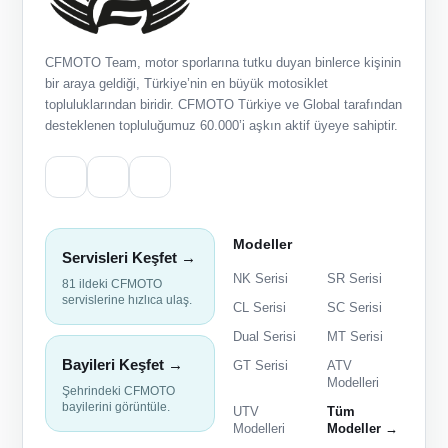
CFMOTO Team, motor sporlarına tutku duyan binlerce kişinin
bir araya geldiği, Türkiye’nin en büyük motosiklet
topluluklarından biridir. CFMOTO Türkiye ve Global tarafından
desteklenen topluluğumuz 60.000’i aşkın aktif üyeye sahiptir.
Modeller
Servisleri Keşfet →
NK Serisi
SR Serisi
81 ildeki CFMOTO
servislerine hızlıca ulaş.
CL Serisi
SC Serisi
Dual Serisi
MT Serisi
Bayileri Keşfet →
GT Serisi
ATV
Modelleri
Şehrindeki CFMOTO
bayilerini görüntüle.
UTV
Tüm
Modelleri
Modeller →