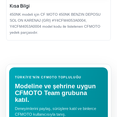
Kısa Bilgi
450NK modeli için CF MOTO 450NK BENZIN DEPOSU
SOL ON KARENAJ (GRI) #Y4CFM4053A0004,
Y4CFM4053A0004 model kodu ile listelenen CFMOTO
yedek parçasıdır.
TÜRKIYE'NIN CFMOTO TOPLULUĞU
Modeline ve şehrine uygun
CFMOTO Team grubuna
katıl.
Deneyimlerini paylaş, sürüşlere katıl ve binlerce
CFMOTO kullanıcısıyla tanış.