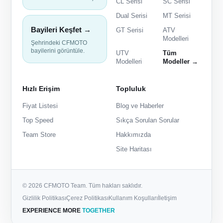
CL Serisi
SC Serisi
Dual Serisi
MT Serisi
Bayileri Keşfet →
GT Serisi
ATV
Modelleri
Şehrindeki CFMOTO
bayilerini görüntüle.
UTV
Tüm
Modelleri
Modeller →
Hızlı Erişim
Topluluk
Fiyat Listesi
Blog ve Haberler
Top Speed
Sıkça Sorulan Sorular
Team Store
Hakkımızda
Site Haritası
© 2026 CFMOTO Team. Tüm hakları saklıdır.
Gizlilik Politikası
Çerez Politikası
Kullanım Koşulları
İletişim
EXPERIENCE MORE
TOGETHER