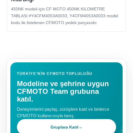
450NK modeli için CF MOTO 450NK KILOMETRE
TABLASI #Y4CFM4053A0033, Y4CFM4053A0033 model
kodu ile listelenen CFMOTO yedek parçasıdır.
TÜRKIYE'NIN CFMOTO TOPLULUĞU
Modeline ve şehrine uygun
CFMOTO Team grubuna
katıl.
Deneyimlerini paylaş, sürüşlere katıl ve binlerce
CFMOTO kullanıcısıyla tanış.
Gruplara Katıl
→