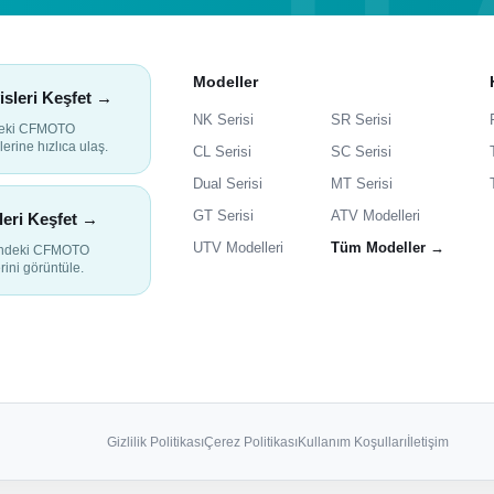
Modeller
isleri Keşfet →
NK Serisi
SR Serisi
deki CFMOTO
lerine hızlıca ulaş.
CL Serisi
SC Serisi
Dual Serisi
MT Serisi
GT Serisi
ATV Modelleri
leri Keşfet →
UTV Modelleri
Tüm Modeller →
indeki CFMOTO
rini görüntüle.
Gizlilik Politikası
Çerez Politikası
Kullanım Koşulları
İletişim