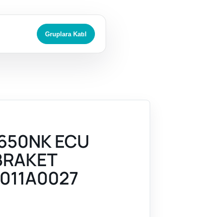
Gruplara Katıl
650NK ECU
BRAKET
011A0027