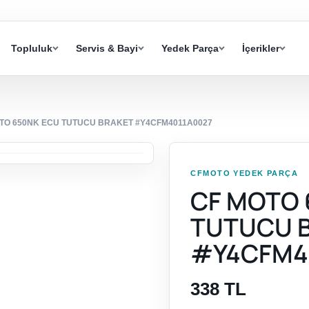
Topluluk
Servis & Bayi
Yedek Parça
İçerikler
TO 650NK ECU TUTUCU BRAKET #Y4CFM4011A0027
CFMOTO YEDEK PARÇA
CF MOTO 
TUTUCU 
#Y4CFM4
338 TL