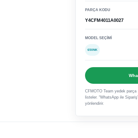
PARÇA KODU
Y4CFM4011A0027
MODEL SEÇIMI
650NK
What
CFMOTO Team yedek parça sat
listeler. “WhatsApp ile Sipariş”
yönlendirir.