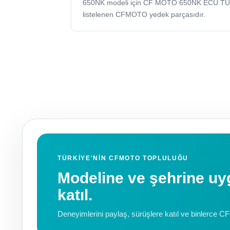
650NK modeli için CF MOTO 650NK ECU T
listelenen CFMOTO yedek parçasıdır.
TÜRKIYE'NIN CFMOTO TOPLULUĞU
Modeline ve şehrine 
katıl.
Deneyimlerini paylaş, sürüşlere katıl ve binlerce C