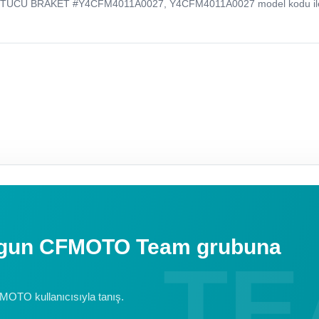
UTUCU BRAKET #Y4CFM4011A0027, Y4CFM4011A0027 model kodu il
uygun CFMOTO Team grubuna
FMOTO kullanıcısıyla tanış.