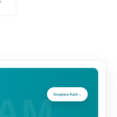
e
Gruplara Katıl
→