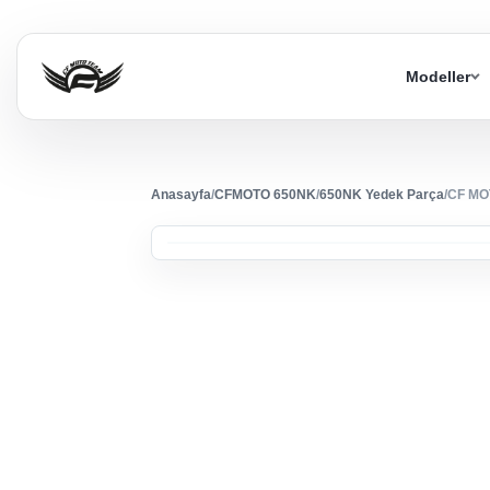
Modeller
Anasayfa
/
CFMOTO 650NK
/
650NK Yedek Parça
/
CF MO