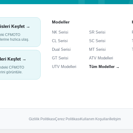
Modeller
isleri Keşfet →
NK Serisi
SR Serisi
deki CFMOTO
lerine hızlıca ulaş.
CL Serisi
SC Serisi
Dual Serisi
MT Serisi
GT Serisi
ATV Modelleri
leri Keşfet →
UTV Modelleri
Tüm Modeller →
indeki CFMOTO
rini görüntüle.
Gizlilik Politikası
Çerez Politikası
Kullanım Koşulları
İletişim