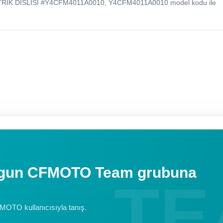
RIK DISLISI #Y4CFM4011A0010, Y4CFM4011A0010 model kodu ile
uygun CFMOTO Team grubuna
FMOTO kullanıcısıyla tanış.