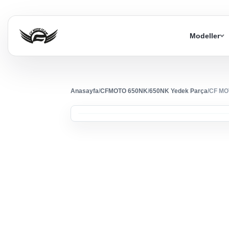
Modeller
Anasayfa
/
CFMOTO 650NK
/
650NK Yedek Parça
/
CF MO