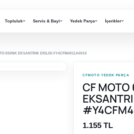
Topluluk
Servis & Bayi
Yedek Parça
İçerikler
TO 650NK EKSANTRIK DISLISI #Y4CFM4011A0010
CFMOTO YEDEK PARÇA
CF MOTO 
EKSANTRIK
#Y4CFM4
1.155 TL