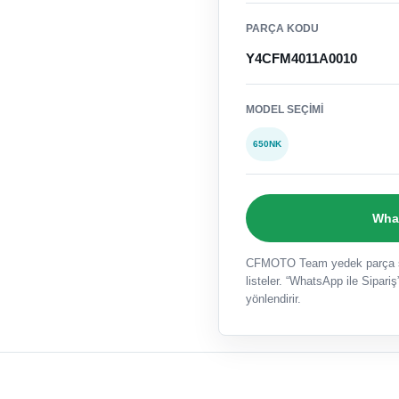
PARÇA KODU
Y4CFM4011A0010
MODEL SEÇIMI
650NK
What
CFMOTO Team yedek parça sat
listeler. “WhatsApp ile Sipariş”
yönlendirir.