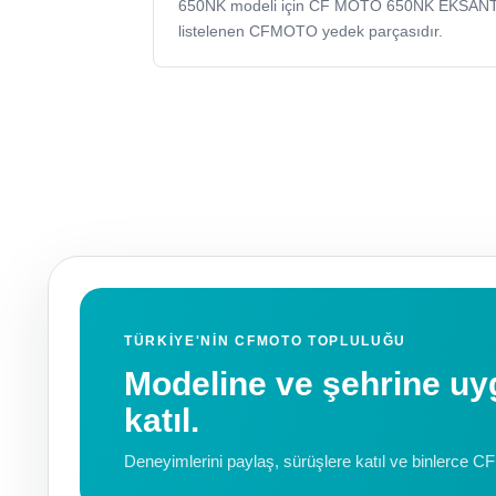
650NK modeli için CF MOTO 650NK EKSANT
listelenen CFMOTO yedek parçasıdır.
TÜRKIYE'NIN CFMOTO TOPLULUĞU
Modeline ve şehrine 
katıl.
Deneyimlerini paylaş, sürüşlere katıl ve binlerce C