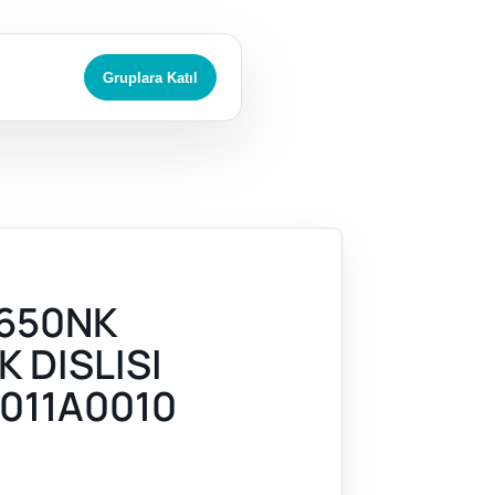
Gruplara Katıl
650NK
 DISLISI
011A0010