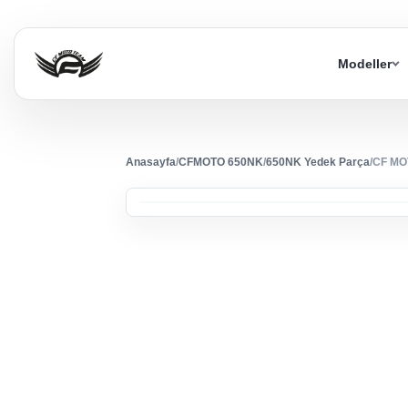
Modeller
Anasayfa
/
CFMOTO 650NK
/
650NK Yedek Parça
/
CF MO