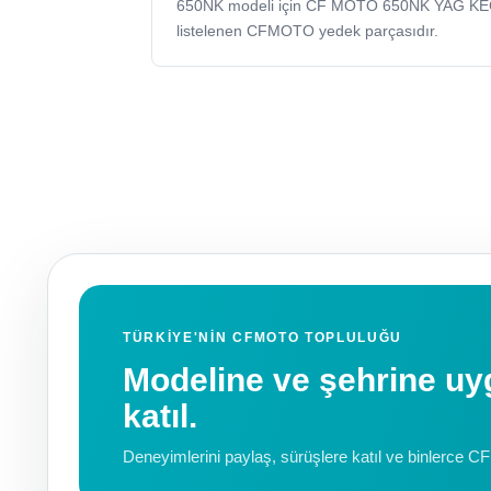
650NK modeli için CF MOTO 650NK YAG K
listelenen CFMOTO yedek parçasıdır.
TÜRKIYE'NIN CFMOTO TOPLULUĞU
Modeline ve şehrine 
katıl.
Deneyimlerini paylaş, sürüşlere katıl ve binlerce C