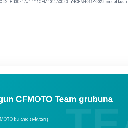
ECESI FB30x47x7 #Y4CFM4011A0023, Y4CFM4011A0023 model kodu i
uygun CFMOTO Team grubuna
FMOTO kullanıcısıyla tanış.