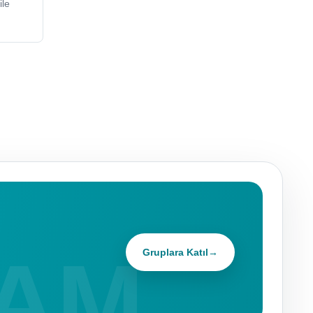
le
Gruplara Katıl
→