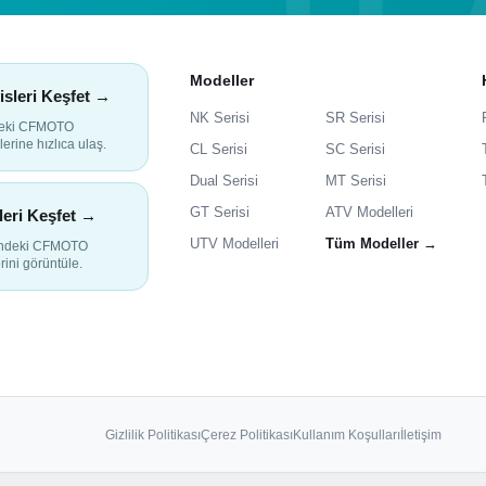
Modeller
isleri Keşfet →
NK Serisi
SR Serisi
deki CFMOTO
lerine hızlıca ulaş.
CL Serisi
SC Serisi
Dual Serisi
MT Serisi
GT Serisi
ATV Modelleri
leri Keşfet →
UTV Modelleri
Tüm Modeller →
indeki CFMOTO
rini görüntüle.
Gizlilik Politikası
Çerez Politikası
Kullanım Koşulları
İletişim