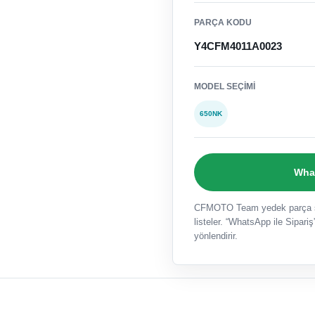
PARÇA KODU
Y4CFM4011A0023
MODEL SEÇIMI
650NK
What
CFMOTO Team yedek parça sat
listeler. “WhatsApp ile Sipariş”
yönlendirir.