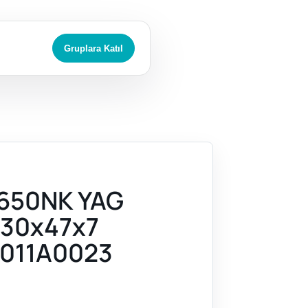
Gruplara Katıl
650NK YAG
B30x47x7
011A0023