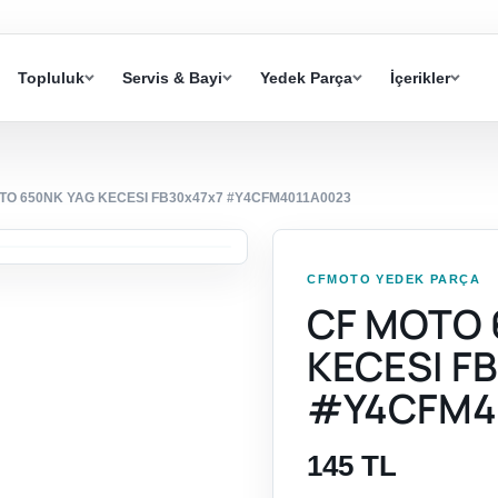
Topluluk
Servis & Bayi
Yedek Parça
İçerikler
TO 650NK YAG KECESI FB30x47x7 #Y4CFM4011A0023
CFMOTO YEDEK PARÇA
CF MOTO 
KECESI F
#Y4CFM4
145 TL