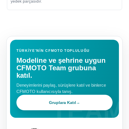
yedek parçasıdır.
TÜRKIYE'NIN CFMOTO TOPLULUĞU
Modeline ve şehrine uygun
CFMOTO Team grubuna
katıl.
Deneyimlerini paylaş, sürüşlere katıl ve binlerce
CFMOTO kullanıcısıyla tanış.
Gruplara Katıl
→