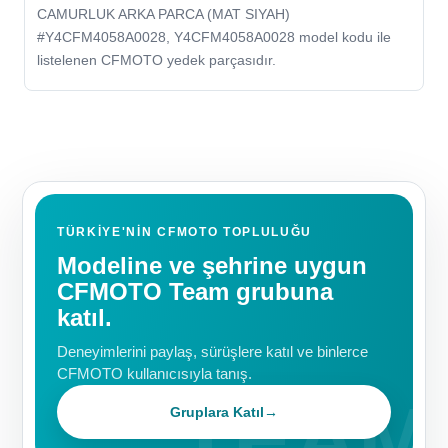
CAMURLUK ARKA PARCA (MAT SIYAH)
#Y4CFM4058A0028, Y4CFM4058A0028 model kodu ile
listelenen CFMOTO yedek parçasıdır.
TÜRKIYE'NIN CFMOTO TOPLULUĞU
Modeline ve şehrine uygun
CFMOTO Team grubuna
katıl.
Deneyimlerini paylaş, sürüşlere katıl ve binlerce
CFMOTO kullanıcısıyla tanış.
Gruplara Katıl
→