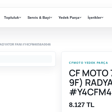
Topluluk
Servis & Bayi
Yedek Parça
İçerikler
 RADYATOR FANI #Y4CFM4058A0046
CFMOTO YEDEK PARÇA
CF MOTO 
9F) RADY
#Y4CFM4
8.127 TL