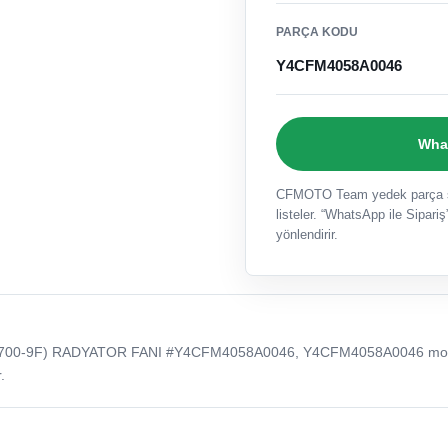
PARÇA KODU
Y4CFM4058A0046
What
CFMOTO Team yedek parça sat
listeler. “WhatsApp ile Sipariş”
yönlendirir.
F700-9F) RADYATOR FANI #Y4CFM4058A0046, Y4CFM4058A0046 mo
.