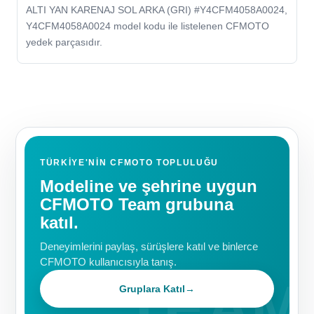
ALTI YAN KARENAJ SOL ARKA (GRI) #Y4CFM4058A0024,
Y4CFM4058A0024 model kodu ile listelenen CFMOTO
yedek parçasıdır.
TÜRKIYE'NIN CFMOTO TOPLULUĞU
Modeline ve şehrine uygun
CFMOTO Team grubuna
katıl.
Deneyimlerini paylaş, sürüşlere katıl ve binlerce
CFMOTO kullanıcısıyla tanış.
Gruplara Katıl
→