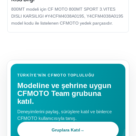
800MT modeli için CF MOTO 800MT SPORT 3.VITES
DISLI KARSILIGI #Y4CFM4038A0195, Y4CFM4038A0195
model kodu ile listelenen CFMOTO yedek parçasıdır.
TÜRKIYE'NIN CFMOTO TOPLULUĞU
Modeline ve şehrine uygun
CFMOTO Team grubuna
katıl.
Deneyimlerini paylaş, sürüşlere katıl ve binlerce
CFMOTO kullanıcısıyla tanış.
Gruplara Katıl
→