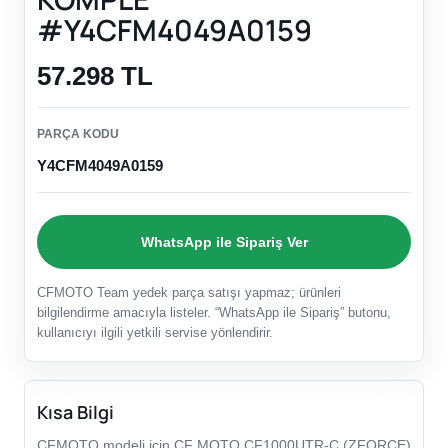
#Y4CFM4049A0159
57.298 TL
PARÇA KODU
Y4CFM4049A0159
WhatsApp ile Sipariş Ver
CFMOTO Team yedek parça satışı yapmaz; ürünleri
bilgilendirme amacıyla listeler. “WhatsApp ile Sipariş” butonu,
kullanıcıyı ilgili yetkili servise yönlendirir.
Kısa Bilgi
CFMOTO modeli için CF MOTO CF1000UTR-C (ZFORCE)