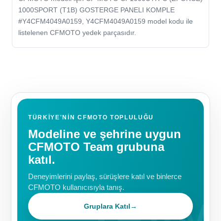
1000SPORT (T1B) GOSTERGE PANELI KOMPLE
#Y4CFM4049A0159, Y4CFM4049A0159 model kodu ile
listelenen CFMOTO yedek parçasıdır.
TÜRKIYE'NIN CFMOTO TOPLULUĞU
Modeline ve şehrine uygun
CFMOTO Team grubuna
katıl.
Deneyimlerini paylaş, sürüşlere katıl ve binlerce
CFMOTO kullanıcısıyla tanış.
Gruplara Katıl
→