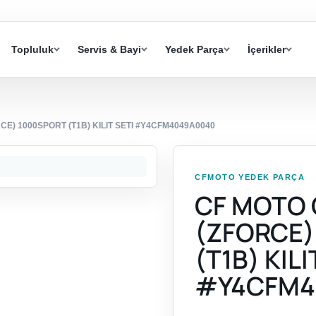
Topluluk
Servis & Bayi
Yedek Parça
İçerikler
E) 1000SPORT (T1B) KILIT SETI #Y4CFM4049A0040
CFMOTO YEDEK PARÇA
CF MOTO 
(ZFORCE)
(T1B) KILI
#Y4CFM4