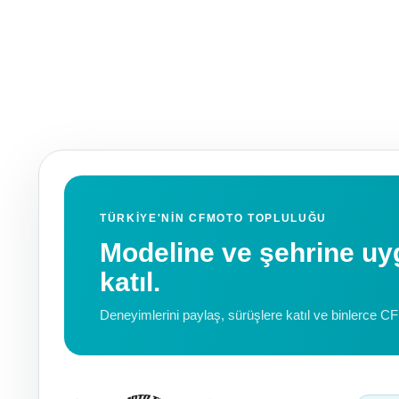
TÜRKIYE'NIN CFMOTO TOPLULUĞU
Modeline ve şehrine 
katıl.
Deneyimlerini paylaş, sürüşlere katıl ve binlerce C