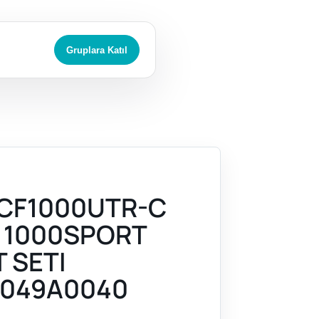
Gruplara Katıl
CF1000UTR-C
 1000SPORT
T SETI
049A0040