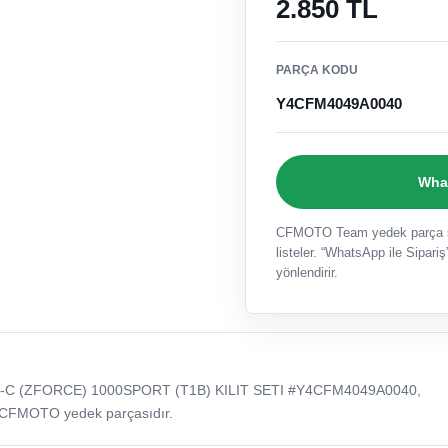
2.850 TL
PARÇA KODU
Y4CFM4049A0040
What
CFMOTO Team yedek parça sat
listeler. “WhatsApp ile Sipariş”
yönlendirir.
-C (ZFORCE) 1000SPORT (T1B) KILIT SETI #Y4CFM4049A0040,
 CFMOTO yedek parçasıdır.