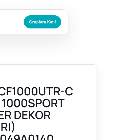
Gruplara Katıl
CF1000UTR-C
 1000SPORT
KER DEKOR
RI)
049A0140