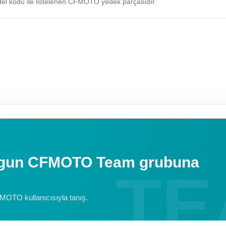
odu ile listelenen CFMOTO yedek parçasıdır.
uygun CFMOTO Team grubuna
FMOTO kullanıcısıyla tanış.