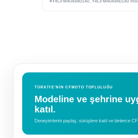
#Y4CFM4049A0140, Y4CFM4049A0140 model k
TÜRKIYE'NIN CFMOTO TOPLULUĞU
Modeline ve şehrine 
katıl.
Deneyimlerini paylaş, sürüşlere katıl ve binlerce C