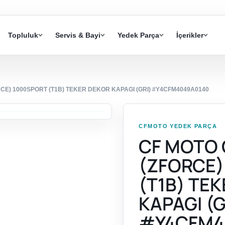
Topluluk
Servis & Bayi
Yedek Parça
İçerikler
CE) 1000SPORT (T1B) TEKER DEKOR KAPAGI (GRI) #Y4CFM4049A0140
CFMOTO YEDEK PARÇA
CF MOTO 
(ZFORCE)
(T1B) TE
KAPAGI (G
#Y4CFM4