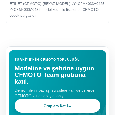
ETIKET (CFMOTO) (BEYAZ MODEL) #Y4CFM4033A0425,
Y4CFM4033A0425 model kodu ile listelenen CFMOTO
yedek parçasıdır.
TÜRKIYE'NIN CFMOTO TOPLULUĞU
Modeline ve şehrine uygun
CFMOTO Team grubuna
katıl.
Deneyimlerini paylaş, sürüşlere katıl ve binlerce
CFMOTO kullanıcısıyla tanış.
Gruplara Katıl
→