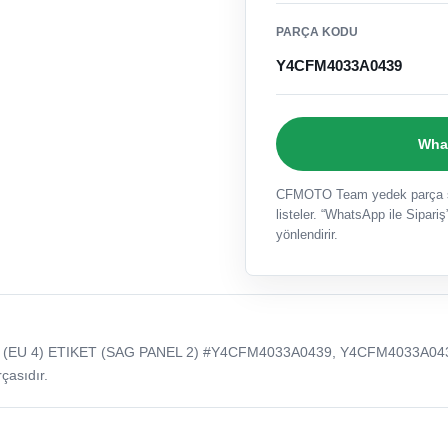
PARÇA KODU
Y4CFM4033A0439
What
CFMOTO Team yedek parça sat
listeler. “WhatsApp ile Sipariş”
yönlendirir.
 (EU 4) ETIKET (SAG PANEL 2) #Y4CFM4033A0439, Y4CFM4033A04
çasıdır.