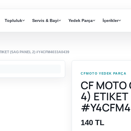
Topluluk
Servis & Bayi
Yedek Parça
İçerikler
ETIKET (SAG PANEL 2) #Y4CFM4033A0439
CFMOTO YEDEK PARÇA
CF MOTO 
4) ETIKET
#Y4CFM4
140 TL