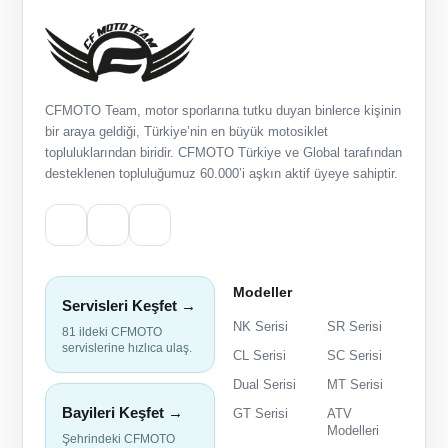
CFMOTO Team, motor sporlarına tutku duyan binlerce kişinin
bir araya geldiği, Türkiye’nin en büyük motosiklet
topluluklarından biridir. CFMOTO Türkiye ve Global tarafından
desteklenen topluluğumuz 60.000’i aşkın aktif üyeye sahiptir.
Modeller
Servisleri Keşfet →
NK Serisi
SR Serisi
81 ildeki CFMOTO
servislerine hızlıca ulaş.
CL Serisi
SC Serisi
Dual Serisi
MT Serisi
Bayileri Keşfet →
GT Serisi
ATV
Modelleri
Şehrindeki CFMOTO