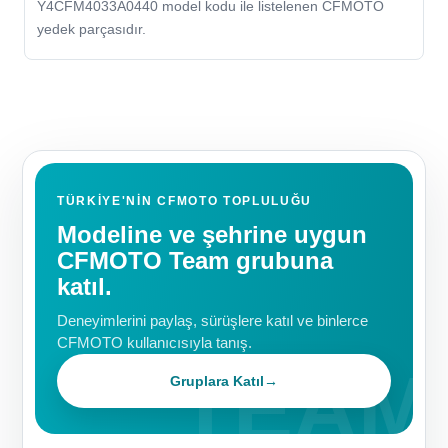
Y4CFM4033A0440 model kodu ile listelenen CFMOTO
yedek parçasıdır.
TÜRKIYE'NIN CFMOTO TOPLULUĞU
Modeline ve şehrine uygun
CFMOTO Team grubuna
katıl.
Deneyimlerini paylaş, sürüşlere katıl ve binlerce
CFMOTO kullanıcısıyla tanış.
Gruplara Katıl
→