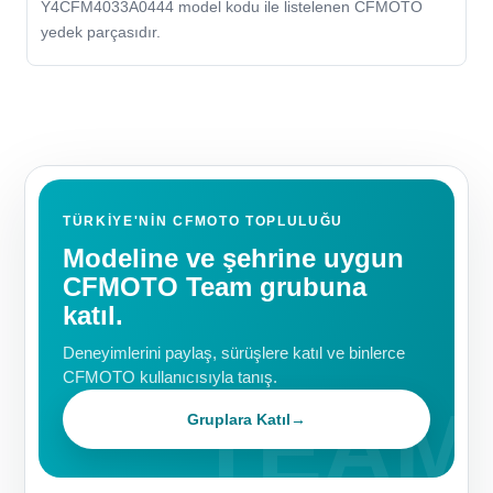
Y4CFM4033A0444 model kodu ile listelenen CFMOTO
yedek parçasıdır.
TÜRKIYE'NIN CFMOTO TOPLULUĞU
Modeline ve şehrine uygun
CFMOTO Team grubuna
katıl.
Deneyimlerini paylaş, sürüşlere katıl ve binlerce
CFMOTO kullanıcısıyla tanış.
Gruplara Katıl
→