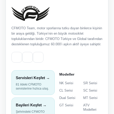
CFMOTO Team, motor sporlarına tutku duyan binlerce kişinin
bir araya geldiği, Türkiye’nin en büyük motosiklet
topluluklarından biridir. CFMOTO Türkiye ve Global tarafından
desteklenen topluluğumuz 60.000’i aşkın aktif üyeye sahiptir.
Modeller
Servisleri Keşfet →
NK Serisi
SR Serisi
81 ildeki CFMOTO
servislerine hızlıca ulaş.
CL Serisi
SC Serisi
Dual Serisi
MT Serisi
Bayileri Keşfet →
GT Serisi
ATV
Modelleri
Şehrindeki CFMOTO