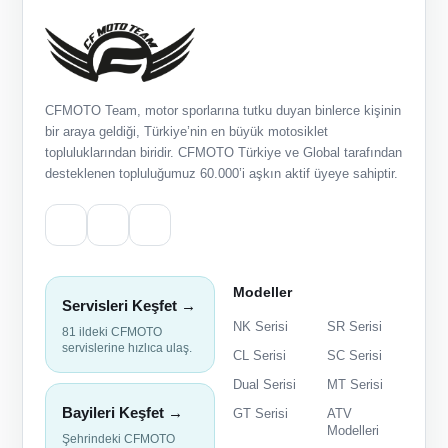
CFMOTO Team, motor sporlarına tutku duyan binlerce kişinin
bir araya geldiği, Türkiye’nin en büyük motosiklet
topluluklarından biridir. CFMOTO Türkiye ve Global tarafından
desteklenen topluluğumuz 60.000’i aşkın aktif üyeye sahiptir.
Modeller
Servisleri Keşfet →
NK Serisi
SR Serisi
81 ildeki CFMOTO
servislerine hızlıca ulaş.
CL Serisi
SC Serisi
Dual Serisi
MT Serisi
Bayileri Keşfet →
GT Serisi
ATV
Modelleri
Şehrindeki CFMOTO