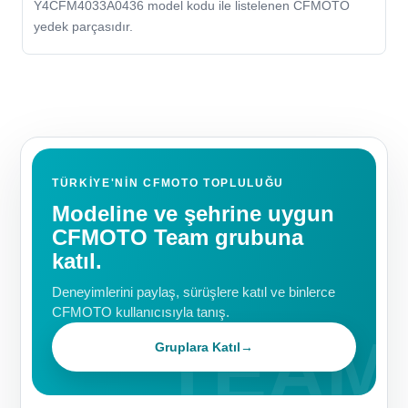
Y4CFM4033A0436 model kodu ile listelenen CFMOTO
yedek parçasıdır.
TÜRKIYE'NIN CFMOTO TOPLULUĞU
Modeline ve şehrine uygun
CFMOTO Team grubuna
katıl.
Deneyimlerini paylaş, sürüşlere katıl ve binlerce
CFMOTO kullanıcısıyla tanış.
Gruplara Katıl
→