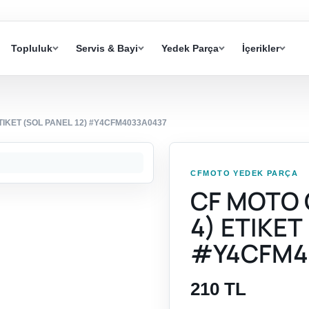
Topluluk
Servis & Bayi
Yedek Parça
İçerikler
ETIKET (SOL PANEL 12) #Y4CFM4033A0437
CFMOTO YEDEK PARÇA
CF MOTO 
4) ETIKET
#Y4CFM4
210 TL