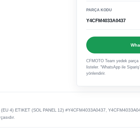
PARÇA KODU
Y4CFM4033A0437
What
CFMOTO Team yedek parça sat
listeler. “WhatsApp ile Sipariş”
yönlendirir.
 (EU 4) ETIKET (SOL PANEL 12) #Y4CFM4033A0437, Y4CFM4033A0
çasıdır.