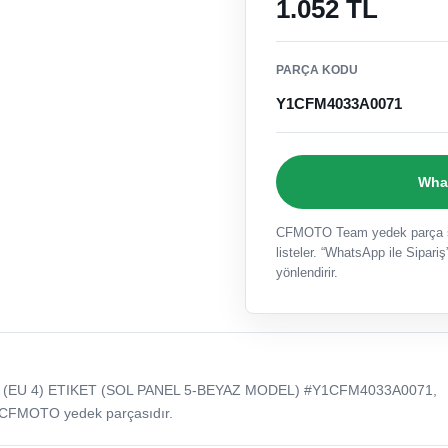
1.052 TL
PARÇA KODU
Y1CFM4033A0071
What
CFMOTO Team yedek parça sat
listeler. “WhatsApp ile Sipariş”
yönlendirir.
 (EU 4) ETIKET (SOL PANEL 5-BEYAZ MODEL) #Y1CFM4033A0071,
 CFMOTO yedek parçasıdır.