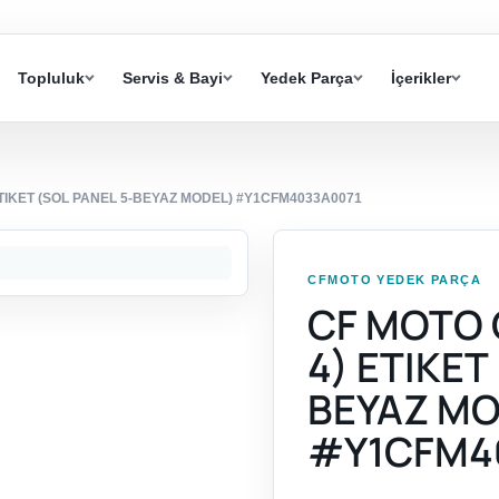
Topluluk
Servis & Bayi
Yedek Parça
İçerikler
ETIKET (SOL PANEL 5-BEYAZ MODEL) #Y1CFM4033A0071
CFMOTO YEDEK PARÇA
CF MOTO 
4) ETIKET
BEYAZ MO
#Y1CFM4