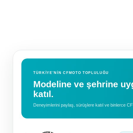
TÜRKIYE'NIN CFMOTO TOPLULUĞU
Modeline ve şehrine 
katıl.
Deneyimlerini paylaş, sürüşlere katıl ve binlerce C