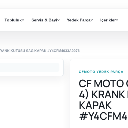
Topluluk
Servis & Bayi
Yedek Parça
İçerikler
) KRANK KUTUSU SAG KAPAK #Y4CFM4033A0076
CFMOTO YEDEK PARÇA
CF MOTO 
4) KRANK
KAPAK
#Y4CFM4