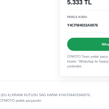
5.333 TL
PARÇA KODU
Y4CFM4033A0076
What
CFMOTO Team yedek parça sat
listeler. “WhatsApp ile Sipariş”
yönlendirir.
R (EU 4) KRANK KUTUSU SAG KAPAK #Y4CFM4033A0076,
 CFMOTO yedek parçasıdır.