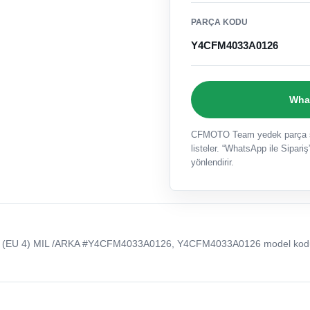
PARÇA KODU
Y4CFM4033A0126
What
CFMOTO Team yedek parça sat
listeler. “WhatsApp ile Sipariş”
yönlendirir.
(EU 4) MIL /ARKA #Y4CFM4033A0126, Y4CFM4033A0126 model kodu