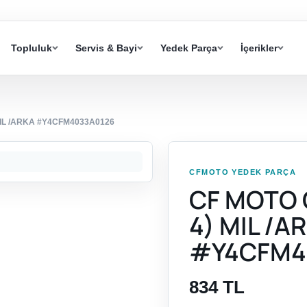
Topluluk
Servis & Bayi
Yedek Parça
İçerikler
MIL /ARKA #Y4CFM4033A0126
CFMOTO YEDEK PARÇA
CF MOTO 
4) MIL /A
#Y4CFM4
834 TL