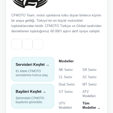
CFMOTO Team, motor sporlarına tutku duyan binlerce kişinin
bir araya geldiği, Türkiye’nin en büyük motosiklet
topluluklarından biridir. CFMOTO Türkiye ve Global tarafından
desteklenen topluluğumuz 60.000’i aşkın aktif üyeye sahiptir.
Modeller
Servisleri Keşfet →
NK Serisi
SR Serisi
81 ildeki CFMOTO
servislerine hızlıca ulaş.
CL Serisi
SC Serisi
Dual Serisi
MT Serisi
Bayileri Keşfet →
GT Serisi
ATV
Modelleri
Şehrindeki CFMOTO
bayilerini görüntüle.
UTV
Tüm
Modelleri
Modeller →