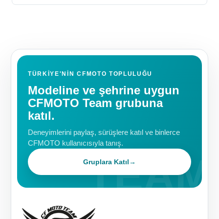
TÜRKIYE'NIN CFMOTO TOPLULUĞU
Modeline ve şehrine uygun
CFMOTO Team grubuna
katıl.
Deneyimlerini paylaş, sürüşlere katıl ve binlerce
CFMOTO kullanıcısıyla tanış.
Gruplara Katıl
→