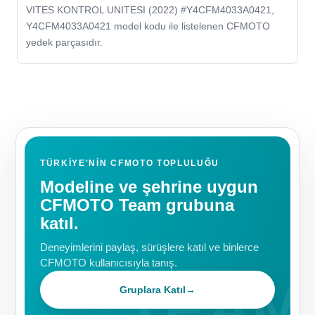
VITES KONTROL UNITESI (2022) #Y4CFM4033A0421,
Y4CFM4033A0421 model kodu ile listelenen CFMOTO
yedek parçasıdır.
TÜRKIYE'NIN CFMOTO TOPLULUĞU
Modeline ve şehrine uygun
CFMOTO Team grubuna
katıl.
Deneyimlerini paylaş, sürüşlere katıl ve binlerce
CFMOTO kullanıcısıyla tanış.
Gruplara Katıl
→