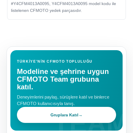
#Y4CFM4013A0095, Y4CFM4013A0095 model kodu ile
listelenen CFMOTO yedek parçasıdır.
TÜRKIYE'NIN CFMOTO TOPLULUĞU
Modeline ve şehrine uygun
CFMOTO Team grubuna
katıl.
Deneyimlerini paylaş, sürüşlere katıl ve binlerce
CFMOTO kullanıcısıyla tanış.
Gruplara Katıl
→