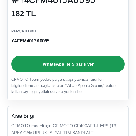
182 TL
PARÇA KODU
Y4CFM4013A0095
WhatsApp ile Sipariş Ver
CFMOTO Team yedek parça satışı yapmaz; ürünleri
bilgilendirme amacıyla listeler. “WhatsApp ile Sipariş” butonu,
kullanıcıyı ilgili yetkili servise yönlendirir.
Kısa Bilgi
CFMOTO modeli için CF MOTO CF400ATR-L EPS (T3)
ARKA CAMURLUK ISI YALITIM BANDI ALT