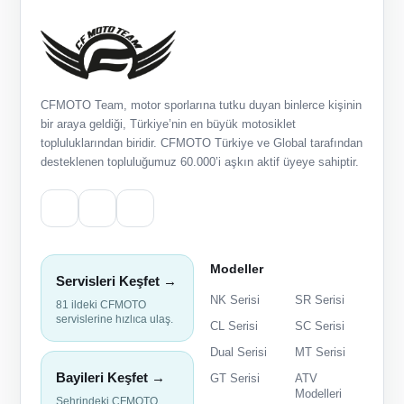
CFMOTO Team, motor sporlarına tutku duyan binlerce kişinin
bir araya geldiği, Türkiye’nin en büyük motosiklet
topluluklarından biridir. CFMOTO Türkiye ve Global tarafından
desteklenen topluluğumuz 60.000’i aşkın aktif üyeye sahiptir.
Modeller
Servisleri Keşfet →
NK Serisi
SR Serisi
81 ildeki CFMOTO
servislerine hızlıca ulaş.
CL Serisi
SC Serisi
Dual Serisi
MT Serisi
Bayileri Keşfet →
GT Serisi
ATV
Modelleri
Şehrindeki CFMOTO