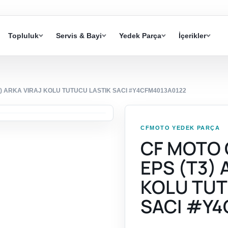
Topluluk
Servis & Bayi
Yedek Parça
İçerikler
3) ARKA VIRAJ KOLU TUTUCU LASTIK SACI #Y4CFM4013A0122
CFMOTO YEDEK PARÇA
CF MOTO 
EPS (T3) 
KOLU TUT
SACI #Y4