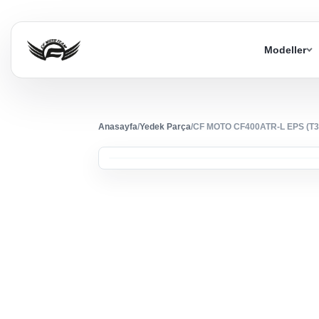
Modeller
Anasayfa
/
Yedek Parça
/
CF MOTO CF400ATR-L EPS (T