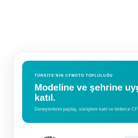
TÜRKIYE'NIN CFMOTO TOPLULUĞU
Modeline ve şehrine 
katıl.
Deneyimlerini paylaş, sürüşlere katıl ve binlerce C