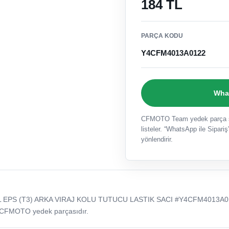
184 TL
PARÇA KODU
Y4CFM4013A0122
What
CFMOTO Team yedek parça sat
listeler. “WhatsApp ile Sipariş”
yönlendirir.
L EPS (T3) ARKA VIRAJ KOLU TUTUCU LASTIK SACI #Y4CFM4013A0
 CFMOTO yedek parçasıdır.