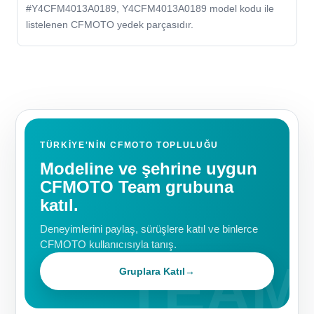
#Y4CFM4013A0189, Y4CFM4013A0189 model kodu ile
listelenen CFMOTO yedek parçasıdır.
TÜRKIYE'NIN CFMOTO TOPLULUĞU
Modeline ve şehrine uygun
CFMOTO Team grubuna
katıl.
Deneyimlerini paylaş, sürüşlere katıl ve binlerce
CFMOTO kullanıcısıyla tanış.
Gruplara Katıl
→