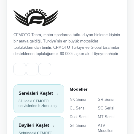
CFMOTO Team, motor sporlarına tutku duyan binlerce kişinin
bir araya geldiği, Türkiye’nin en büyük motosiklet
topluluklarından biridir. CFMOTO Türkiye ve Global tarafından
desteklenen topluluğumuz 60.000’i aşkın aktif üyeye sahiptir.
Modeller
Servisleri Keşfet →
NK Serisi
SR Serisi
81 ildeki CFMOTO
servislerine hızlıca ulaş.
CL Serisi
SC Serisi
Dual Serisi
MT Serisi
Bayileri Keşfet →
GT Serisi
ATV
Modelleri
Şehrindeki CFMOTO