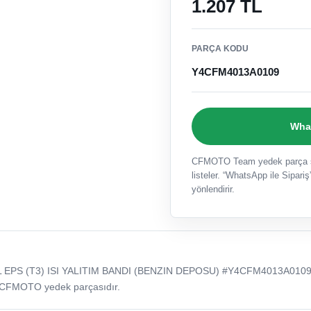
1.207 TL
PARÇA KODU
Y4CFM4013A0109
What
CFMOTO Team yedek parça sat
listeler. “WhatsApp ile Sipariş”
yönlendirir.
 EPS (T3) ISI YALITIM BANDI (BENZIN DEPOSU) #Y4CFM4013A0109
 CFMOTO yedek parçasıdır.