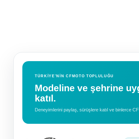
TÜRKIYE'NIN CFMOTO TOPLULUĞU
Modeline ve şehrine 
katıl.
Deneyimlerini paylaş, sürüşlere katıl ve binlerce C