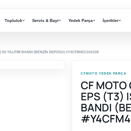
Topluluk
Servis & Bayi
Yedek Parça
İçerikler
) ISI YALITIM BANDI (BENZIN DEPOSU) #Y4CFM4013A0109
CFMOTO YEDEK PARÇA
CF MOTO 
EPS (T3) I
BANDI (B
#Y4CFM4