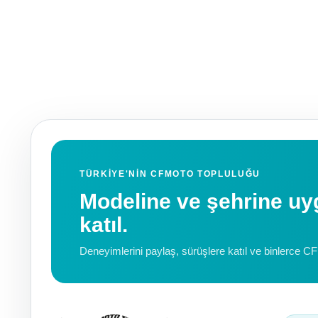
TÜRKIYE'NIN CFMOTO TOPLULUĞU
Modeline ve şehrine 
katıl.
Deneyimlerini paylaş, sürüşlere katıl ve binlerce C