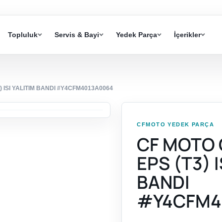
Topluluk
Servis & Bayi
Yedek Parça
İçerikler
) ISI YALITIM BANDI #Y4CFM4013A0064
CFMOTO YEDEK PARÇA
CF MOTO 
EPS (T3) I
BANDI
#Y4CFM4