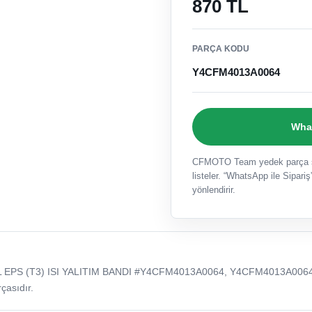
870 TL
PARÇA KODU
Y4CFM4013A0064
What
CFMOTO Team yedek parça sat
listeler. “WhatsApp ile Sipariş”
yönlendirir.
 EPS (T3) ISI YALITIM BANDI #Y4CFM4013A0064, Y4CFM4013A006
çasıdır.