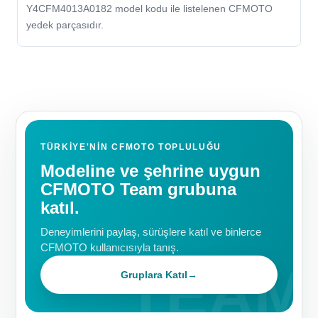
Y4CFM4013A0182 model kodu ile listelenen CFMOTO
yedek parçasıdır.
TÜRKIYE'NIN CFMOTO TOPLULUĞU
Modeline ve şehrine uygun
CFMOTO Team grubuna
katıl.
Deneyimlerini paylaş, sürüşlere katıl ve binlerce
CFMOTO kullanıcısıyla tanış.
Gruplara Katıl
→