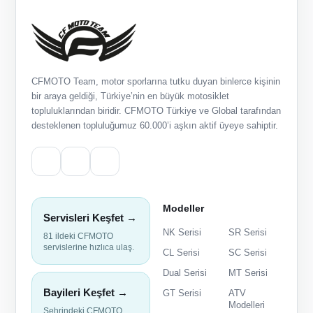
CFMOTO Team, motor sporlarına tutku duyan binlerce kişinin
bir araya geldiği, Türkiye’nin en büyük motosiklet
topluluklarından biridir. CFMOTO Türkiye ve Global tarafından
desteklenen topluluğumuz 60.000’i aşkın aktif üyeye sahiptir.
Modeller
Servisleri Keşfet →
NK Serisi
SR Serisi
81 ildeki CFMOTO
servislerine hızlıca ulaş.
CL Serisi
SC Serisi
Dual Serisi
MT Serisi
Bayileri Keşfet →
GT Serisi
ATV
Modelleri
Şehrindeki CFMOTO