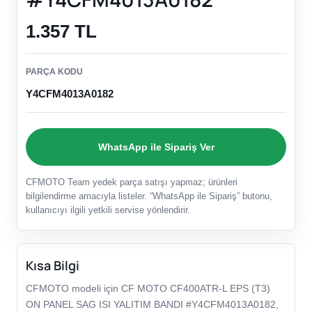
1.357 TL
PARÇA KODU
Y4CFM4013A0182
WhatsApp ile Sipariş Ver
CFMOTO Team yedek parça satışı yapmaz; ürünleri
bilgilendirme amacıyla listeler. “WhatsApp ile Sipariş” butonu,
kullanıcıyı ilgili yetkili servise yönlendirir.
Kısa Bilgi
CFMOTO modeli için CF MOTO CF400ATR-L EPS (T3)
ON PANEL SAG ISI YALITIM BANDI #Y4CFM4013A0182,