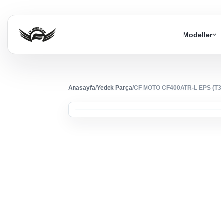
Modeller
Anasayfa
/
Yedek Parça
/
CF MOTO CF400ATR-L EPS (T