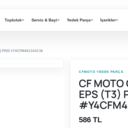
Topluluk
Servis & Bayi
Yedek Parça
İçerikler
3) PRIZ #Y4CFM4013A0138
CFMOTO YEDEK PARÇA
CF MOTO 
EPS (T3) 
#Y4CFM4
586 TL