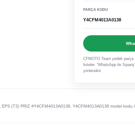
PARÇA KODU
Y4CFM4013A0138
What
CFMOTO Team yedek parça sat
listeler. “WhatsApp ile Sipariş”
yönlendirir.
 EPS (T3) PRIZ #Y4CFM4013A0138, Y4CFM4013A0138 model kodu i