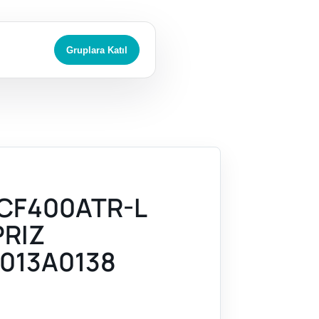
Gruplara Katıl
CF400ATR-L
PRIZ
013A0138