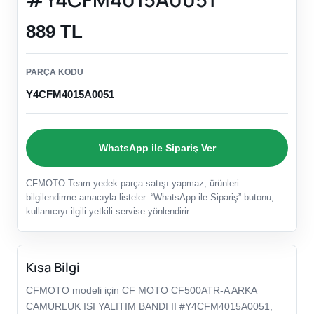
889 TL
PARÇA KODU
Y4CFM4015A0051
WhatsApp ile Sipariş Ver
CFMOTO Team yedek parça satışı yapmaz; ürünleri
bilgilendirme amacıyla listeler. “WhatsApp ile Sipariş” butonu,
kullanıcıyı ilgili yetkili servise yönlendirir.
Kısa Bilgi
CFMOTO modeli için CF MOTO CF500ATR-A ARKA
CAMURLUK ISI YALITIM BANDI II #Y4CFM4015A0051,