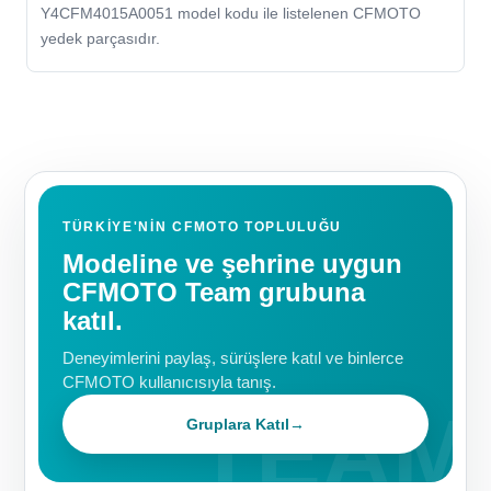
Y4CFM4015A0051 model kodu ile listelenen CFMOTO
yedek parçasıdır.
TÜRKIYE'NIN CFMOTO TOPLULUĞU
Modeline ve şehrine uygun
CFMOTO Team grubuna
katıl.
Deneyimlerini paylaş, sürüşlere katıl ve binlerce
CFMOTO kullanıcısıyla tanış.
Gruplara Katıl
→