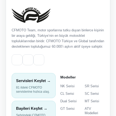
CFMOTO Team, motor sporlarına tutku duyan binlerce kişinin
bir araya geldiği, Türkiye’nin en büyük motosiklet
topluluklarından biridir. CFMOTO Türkiye ve Global tarafından
desteklenen topluluğumuz 60.000’i aşkın aktif üyeye sahiptir.
Modeller
Servisleri Keşfet →
NK Serisi
SR Serisi
81 ildeki CFMOTO
servislerine hızlıca ulaş.
CL Serisi
SC Serisi
Dual Serisi
MT Serisi
Bayileri Keşfet →
GT Serisi
ATV
Modelleri
Şehrindeki CFMOTO